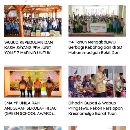
*14 Tahun Mengabdi,IWO
WUJUD KEPEDULIAN DAN
Berbagi Kebahagiaan di SD
KASIH SAYANG PRAJURIT
Muhammadiyah Bukit Duri
YONIF 7 MARINIR UNTUK
ANAK-ANAK PONDOK
PESANTREN NURUL HUDA
SMA YP UNILA RAIH
Dihadiri Bupati & Wabup
ANUGERAH SEKOLAH HIJAU
Pringsewu, Pekon Persiapan
(GREEN SCHOOL AWARD)
Kresnomulyo Barat Tuan
2026 DARI APPeL HIJAU
Rumah Ngopi Serasi Ke-29
INDONESIA