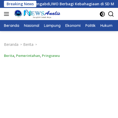
Langsung
rbagi Kebahagiaan di SD Muhammadiyah Bukit Duri
Breaking News
S
ke
konten
Beranda
Nasional
Lampung
Ekonomi
Politik
Hukum
Beranda
Berita
Berita
,
Pemerintahan
,
Pringsewu