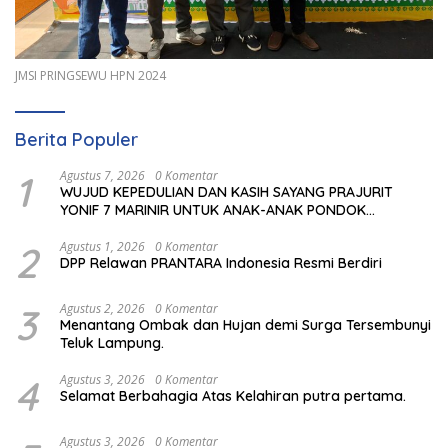
JMSI PRINGSEWU HPN 2024
Berita Populer
1
Agustus 7, 2026
0 Komentar
WUJUD KEPEDULIAN DAN KASIH SAYANG PRAJURIT
YONIF 7 MARINIR UNTUK ANAK-ANAK PONDOK
PESANTREN NURUL HUDA
2
Agustus 1, 2026
0 Komentar
DPP Relawan PRANTARA Indonesia Resmi Berdiri
3
Agustus 2, 2026
0 Komentar
Menantang Ombak dan Hujan demi Surga Tersembunyi
Teluk Lampung.
4
Agustus 3, 2026
0 Komentar
Selamat Berbahagia Atas Kelahiran putra pertama.
Agustus 3, 2026
0 Komentar