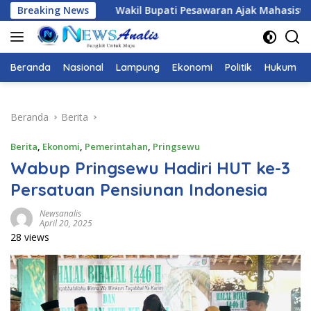
Langsung
ti Pesawaran Ajak Mahasiswa Menjadi Pemimpin Adaptif, Berin
Breaking News
ke
konten
Beranda
Nasional
Lampung
Ekonomi
Politik
Hukum
Beranda
Berita
Berita
,
Ekonomi
,
Pemerintahan
,
Pringsewu
Wabup Pringsewu Hadiri HUT ke-3
Persatuan Pensiunan Indonesia
Newsanalis
April 20, 2025
28 views