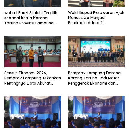
Wakil Bupati Pesawaran Ajak
wahrul Fauzi Silalahi Terpilih
Mahasiswa Menjadi
sebagai ketua Karang
Pemimpin Adaptif,
Taruna Provinsi Lampung
Berintegritas, dan
Secara Aklamasi
Berdampak
Sensus Ekonomi 2026,
Pemprov Lampung Dorong
Pemprov Lampung Tekankan
Karang Taruna Jadi Motor
Pentingnya Data Akurat
Penggerak Ekonomi dan
untuk Kebijakan Tepat
Pemberdayaan Desa
Sasaran