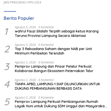
JMSI PRINGSEWU HPN 2024
Berita Populer
1
Agustus 9, 2026
0 Komentar
wahrul Fauzi Silalahi Terpilih sebagai ketua Karang
Taruna Provinsi Lampung Secara Aklamasi
2
Agustus 3, 2026
0 Komentar
Top 3 Reksadana Saham dengan NAB per Unit
Minimum Pembelian Terendah
3
Agustus 3, 2026
0 Komentar
Pemprov Lampung dan Pinsar Petelur Perkuat
Kolaborasi Bangun Ekosistem Peternakan Telur
4
Agustus 3, 2026
0 Komentar
TANPA APBD, LAMPUNG-1 SIAP DILUNCURKAN UNTUK
DUKUNG PEMBANGUNAN BERBASIS DATA
5
Agustus 3, 2026
0 Komentar
Pemprov Lampung Perkuat Pembangunan Rumah
Layak Huni untuk Dukung SDM Unggul dan Masyarakat
Sehat