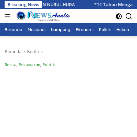
Langsung
HUDA
Breaking News
*14 Tahun Mengabdi,IWO Berbagi Kebahagiaan di
ke
konten
Beranda
Nasional
Lampung
Ekonomi
Politik
Hukum
Beranda
Berita
Berita
,
Pesawaran
,
Politik