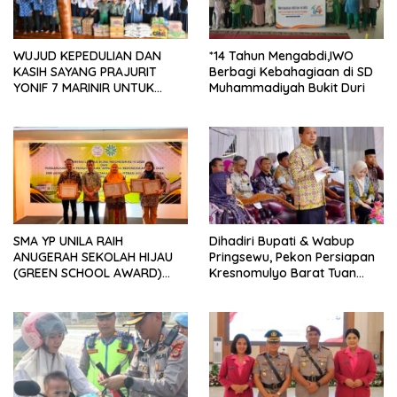
*14 Tahun Mengabdi,IWO
WUJUD KEPEDULIAN DAN
Berbagi Kebahagiaan di SD
KASIH SAYANG PRAJURIT
Muhammadiyah Bukit Duri
YONIF 7 MARINIR UNTUK
ANAK-ANAK PONDOK
PESANTREN NURUL HUDA
SMA YP UNILA RAIH
Dihadiri Bupati & Wabup
ANUGERAH SEKOLAH HIJAU
Pringsewu, Pekon Persiapan
(GREEN SCHOOL AWARD)
Kresnomulyo Barat Tuan
2026 DARI APPeL HIJAU
Rumah Ngopi Serasi Ke-29
INDONESIA