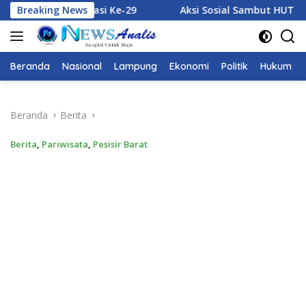
Langsung
Breaking News
Aksi Sosial Sambut HUT RI ke-81, Polres Way Kanan Bagika
ke
konten
Beranda
Nasional
Lampung
Ekonomi
Politik
Hukum
Beranda
Berita
Berita
,
Pariwisata
,
Pesisir Barat