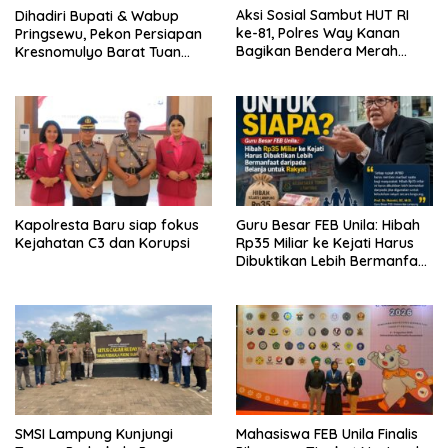
Aksi Sosial Sambut HUT RI
Dihadiri Bupati & Wabup
ke-81, Polres Way Kanan
Pringsewu, Pekon Persiapan
Bagikan Bendera Merah
Kresnomulyo Barat Tuan
Putih Gratis ke Pengendara
Rumah Ngopi Serasi Ke-29
Kapolresta Baru siap fokus
Guru Besar FEB Unila: Hibah
Kejahatan C3 dan Korupsi
Rp35 Miliar ke Kejati Harus
Dibuktikan Lebih Bermanfaat
dan berpihak kepada
Rakyat
SMSI Lampung Kunjungi
Mahasiswa FEB Unila Finalis