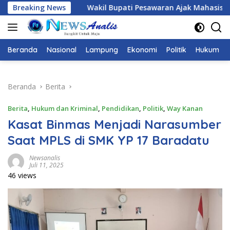
Langsung
Bupati Pesawaran Ajak Mahasiswa Menjadi Pemimpin Adaptif, B
Breaking News
ke
konten
Beranda
Nasional
Lampung
Ekonomi
Politik
Hukum
Beranda
Berita
Berita
,
Hukum dan Kriminal
,
Pendidikan
,
Politik
,
Way Kanan
Kasat Binmas Menjadi Narasumber
Saat MPLS di SMK YP 17 Baradatu
Newsanalis
Juli 11, 2025
46 views