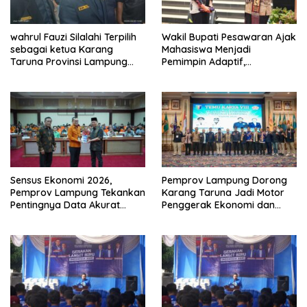
wahrul Fauzi Silalahi Terpilih
Wakil Bupati Pesawaran Ajak
sebagai ketua Karang
Mahasiswa Menjadi
Taruna Provinsi Lampung
Pemimpin Adaptif,
Secara Aklamasi
Berintegritas, dan
Berdampak
Sensus Ekonomi 2026,
Pemprov Lampung Dorong
Pemprov Lampung Tekankan
Karang Taruna Jadi Motor
Pentingnya Data Akurat
Penggerak Ekonomi dan
untuk Kebijakan Tepat
Pemberdayaan Desa
Sasaran