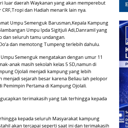
ari luar daerah Waykanan yang akan memperebut
 CRF,Tropi dan Hadiah menarik lain nya.
t Camat Umpu Semenguk Barusman,Kepala Kampung
 Blambangan Umpu Ipda Sigitjuli Adi,Danramil yang
no dan seluruh tamu undangan.
n Do’a dan memotong Tumpeng terlebih dahulu.
t Umpu Semenguk mengatakan dengan umur 11
 anak-anak masih sekolah kelas 5 SD,namun di
ung Ojolali menjadi kampung yang lebih
n menjadi sejarah besar karena Beliau lah pelopor
di Pemimpin Pertama di Kampung Ojolali.
gucapkan terimakasih yang tak terhingga kepada
terhingga kepada seluruh Masyarakat kampung
tahil akan tercapai seperti saat ini dan terimakasih