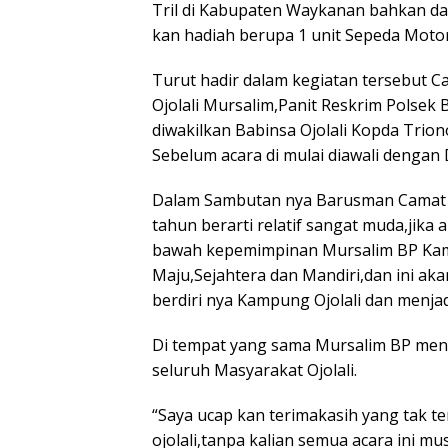
Tril di Kabupaten Waykanan bahkan d
kan hadiah berupa 1 unit Sepeda Motor
Turut hadir dalam kegiatan tersebu
Ojolali Mursalim,Panit Reskrim Polsek
diwakilkan Babinsa Ojolali Kopda Trio
Sebelum acara di mulai diawali denga
Dalam Sambutan nya Barusman Cama
tahun berarti relatif sangat muda,jika
bawah kepemimpinan Mursalim BP Kamp
Maju,Sejahtera dan Mandiri,dan ini aka
berdiri nya Kampung Ojolali dan menja
Di tempat yang sama Mursalim BP men
seluruh Masyarakat Ojolali.
“Saya ucap kan terimakasih yang tak 
ojolali,tanpa kalian semua acara ini mus