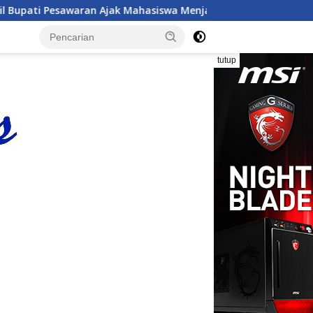
siswa Menjadi Pemimpin Adaptif, Berintegritas, dan Berdampa
tutup