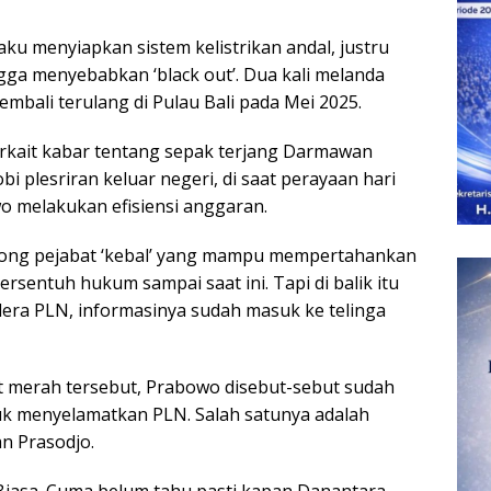
aku menyiapkan sistem kelistrikan andal, justru
ngga menyebabkan ‘black out’. Dua kali melanda
mbali terulang di Pulau Bali pada Mei 2025.
terkait kabar tentang sepak terjang Darmawan
 plesriran keluar negeri, di saat perayaan hari
wo melakukan efisiensi anggaran.
ong pejabat ‘kebal’ yang mampu mempertahankan
rsentuh hukum sampai saat ini. Tapi di balik itu
era PLN, informasinya sudah masuk ke telinga
 merah tersebut, Prabowo disebut-sebut sudah
k menyelamatkan PLN. Salah satunya adalah
n Prasodjo.
Biasa. Cuma belum tahu pasti kapan Danantara