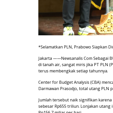
*Selamatkan PLN, Prabowo Siapkan Di
Jakarta ——Newsanalis Com Sebagai BU
di tanah air, sangat miris jika PT PLN 
terus membengkak setiap tahunnya.
Center for Budget Analysis (CBA) menc
Darmawan Prasodjo, total utang PLN pa
Jumlah tersebut naik signifikan karen
sebesar Rp655 triliun. Lonjakan utang in
Rp156,7 miliar per hari.