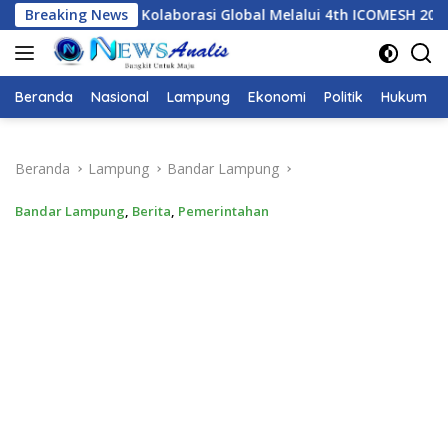
Langsung
borasi Global Melalui 4th ICOMESH 2026
Breaking News
Dari ICOMESH 2
ke
konten
Beranda
Nasional
Lampung
Ekonomi
Politik
Hukum
Beranda
Lampung
Bandar Lampung
Bandar Lampung
,
Berita
,
Pemerintahan