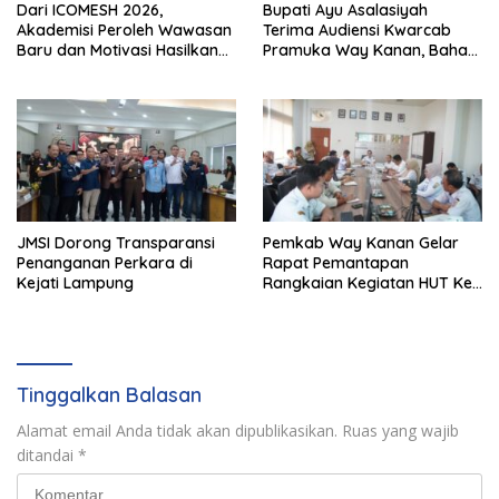
Dari ICOMESH 2026,
Bupati Ayu Asalasiyah
Akademisi Peroleh Wawasan
Terima Audiensi Kwarcab
Baru dan Motivasi Hasilkan
Pramuka Way Kanan, Bahas
Riset Berdampak
Persiapan Jamnas XII Hingga
Penghargaan Pancawarsa
JMSI Dorong Transparansi
Pemkab Way Kanan Gelar
Penanganan Perkara di
Rapat Pemantapan
Kejati Lampung
Rangkaian Kegiatan HUT Ke-
81 RI Tahun 2026
Tinggalkan Balasan
Alamat email Anda tidak akan dipublikasikan.
Ruas yang wajib
ditandai
*