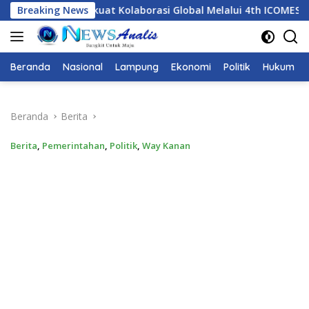
Langsung
t Kolaborasi Global Melalui 4th ICOMESH 2026
Breaking News
Dari ICO
ke
konten
Beranda
Nasional
Lampung
Ekonomi
Politik
Hukum
Beranda
Berita
Berita
,
Pemerintahan
,
Politik
,
Way Kanan