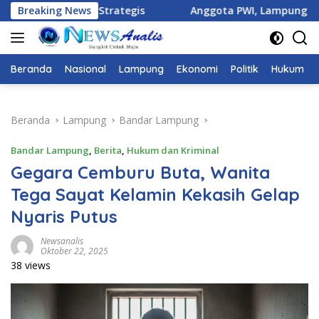
Langsung
Breaking News
Anggota PWI, Lampung DI Usir Tetangga dan Di Ancaman B
ke
konten
Beranda
Nasional
Lampung
Ekonomi
Politik
Hukum
Beranda
Lampung
Bandar Lampung
Bandar Lampung
,
Berita
,
Hukum dan Kriminal
Gegara Cemburu Buta, Wanita
Tega Sayat Kelamin Kekasih Gelap
Nyaris Putus
Newsanalis
Oktober 22, 2025
38 views