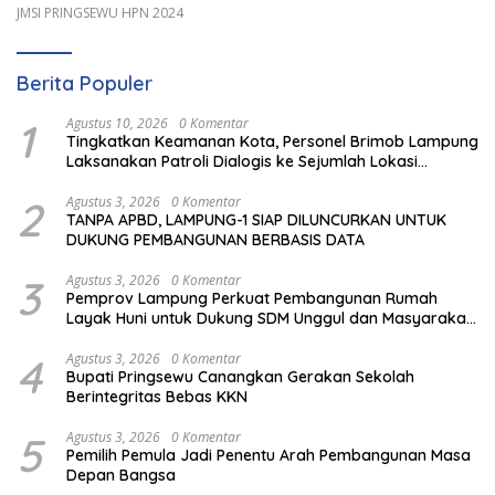
JMSI PRINGSEWU HPN 2024
Berita Populer
1
Agustus 10, 2026
0 Komentar
Tingkatkan Keamanan Kota, Personel Brimob Lampung
Laksanakan Patroli Dialogis ke Sejumlah Lokasi
Strategis
2
Agustus 3, 2026
0 Komentar
TANPA APBD, LAMPUNG-1 SIAP DILUNCURKAN UNTUK
DUKUNG PEMBANGUNAN BERBASIS DATA
3
Agustus 3, 2026
0 Komentar
Pemprov Lampung Perkuat Pembangunan Rumah
Layak Huni untuk Dukung SDM Unggul dan Masyarakat
Sehat
4
Agustus 3, 2026
0 Komentar
Bupati Pringsewu Canangkan Gerakan Sekolah
Berintegritas Bebas KKN
5
Agustus 3, 2026
0 Komentar
Pemilih Pemula Jadi Penentu Arah Pembangunan Masa
Depan Bangsa