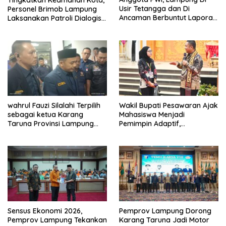
Usir Tetangga dan Di
Personel Brimob Lampung
Ancaman Berbuntut Laporan
Laksanakan Patroli Dialogis
Polisi.
ke Sejumlah Lokasi Strategis
wahrul Fauzi Silalahi Terpilih
Wakil Bupati Pesawaran Ajak
sebagai ketua Karang
Mahasiswa Menjadi
Taruna Provinsi Lampung
Pemimpin Adaptif,
Secara Aklamasi
Berintegritas, dan
Berdampak
Sensus Ekonomi 2026,
Pemprov Lampung Dorong
Pemprov Lampung Tekankan
Karang Taruna Jadi Motor