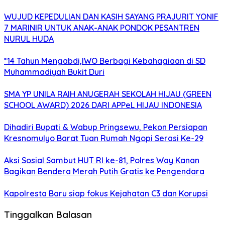
WUJUD KEPEDULIAN DAN KASIH SAYANG PRAJURIT YONIF
7 MARINIR UNTUK ANAK-ANAK PONDOK PESANTREN
NURUL HUDA
*14 Tahun Mengabdi,IWO Berbagi Kebahagiaan di SD
Muhammadiyah Bukit Duri
SMA YP UNILA RAIH ANUGERAH SEKOLAH HIJAU (GREEN
SCHOOL AWARD) 2026 DARI APPeL HIJAU INDONESIA
Dihadiri Bupati & Wabup Pringsewu, Pekon Persiapan
Kresnomulyo Barat Tuan Rumah Ngopi Serasi Ke-29
Aksi Sosial Sambut HUT RI ke-81, Polres Way Kanan
Bagikan Bendera Merah Putih Gratis ke Pengendara
Kapolresta Baru siap fokus Kejahatan C3 dan Korupsi
Tinggalkan Balasan