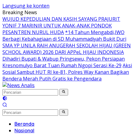
Langsung ke konten
Breaking News
WUJUD KEPEDULIAN DAN KASIH SAYANG PRAJURIT
YONIF 7 MARINIR UNTUK ANAK-ANAK PONDOK
PESANTREN NURUL HUDA
*14 Tahun Mengabdi,IWO
Berbagi Kebahagiaan di SD Muhammadiyah Bukit Duri
SMA YP UNILA RAIH ANUGERAH SEKOLAH HIJAU (GREEN
SCHOOL AWARD) 2026 DARI APPeL HIJAU INDONESIA
Dihadiri Bupati & Wabup Pringsewu, Pekon Persiapan
Kresnomulyo Barat Tuan Rumah Ngopi Serasi Ke-29
Aksi
Sosial Sambut HUT RI ke-81, Polres Way Kanan Bagikan
Bendera Merah Putih Gratis ke Pengendara
Beranda
Nasional