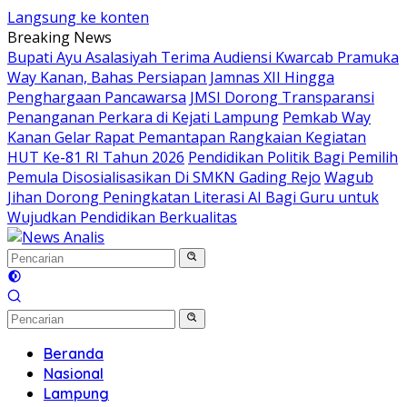
Langsung ke konten
Breaking News
Bupati Ayu Asalasiyah Terima Audiensi Kwarcab Pramuka
Way Kanan, Bahas Persiapan Jamnas XII Hingga
Penghargaan Pancawarsa
JMSI Dorong Transparansi
Penanganan Perkara di Kejati Lampung
Pemkab Way
Kanan Gelar Rapat Pemantapan Rangkaian Kegiatan
HUT Ke-81 RI Tahun 2026
Pendidikan Politik Bagi Pemilih
Pemula Disosialisasikan Di SMKN Gading Rejo
Wagub
Jihan Dorong Peningkatan Literasi AI Bagi Guru untuk
Wujudkan Pendidikan Berkualitas
Beranda
Nasional
Lampung