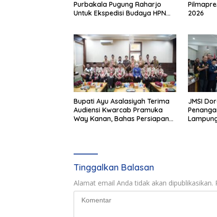
Purbakala Pugung Raharjo
Pilmapre
Untuk Ekspedisi Budaya HPN
2026
2027
Bupati Ayu Asalasiyah Terima
JMSI Dor
Audiensi Kwarcab Pramuka
Penangan
Way Kanan, Bahas Persiapan
Lampun
Jamnas XII Hingga
Penghargaan Pancawarsa
Tinggalkan Balasan
Alamat email Anda tidak akan dipublikasikan.