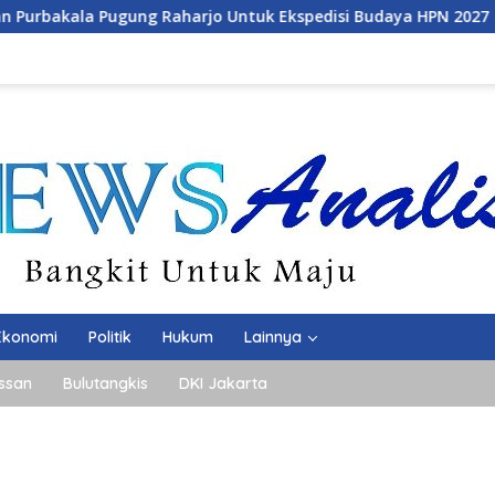
jo Untuk Ekspedisi Budaya HPN 2027
Mahasiswa FEB Un
Ekonomi
Politik
Hukum
Lainnya
ssan
Bulutangkis
DKI Jakarta