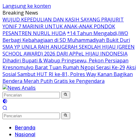
Langsung ke konten
Breaking News
WUJUD KEPEDULIAN DAN KASIH SAYANG PRAJURIT
YONIF 7 MARINIR UNTUK ANAK-ANAK PONDOK
PESANTREN NURUL HUDA
*14 Tahun Mengabdi,IWO
Berbagi Kebahagiaan di SD Muhammadiyah Bukit Duri
SMA YP UNILA RAIH ANUGERAH SEKOLAH HIJAU (GREEN
SCHOOL AWARD) 2026 DARI APPeL HIJAU INDONESIA
Dihadiri Bupati & Wabup Pringsewu, Pekon Persiapan
Kresnomulyo Barat Tuan Rumah Ngopi Serasi Ke-29
Aksi
Sosial Sambut HUT RI ke-81, Polres Way Kanan Bagikan
Bendera Merah Putih Gratis ke Pengendara
Beranda
Nasional