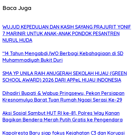
Baca Juga
WUJUD KEPEDULIAN DAN KASIH SAYANG PRAJURIT YONIF
7 MARINIR UNTUK ANAK-ANAK PONDOK PESANTREN
NURUL HUDA
*14 Tahun Mengabdi,IWO Berbagi Kebahagiaan di SD
Muhammadiyah Bukit Duri
SMA YP UNILA RAIH ANUGERAH SEKOLAH HIJAU (GREEN
SCHOOL AWARD) 2026 DARI APPeL HIJAU INDONESIA
Dihadiri Bupati & Wabup Pringsewu, Pekon Persiapan
Kresnomulyo Barat Tuan Rumah Ngopi Serasi Ke-29
Aksi Sosial Sambut HUT RI ke-81, Polres Way Kanan
Bagikan Bendera Merah Putih Gratis ke Pengendara
Kapolresta Baru siap fokus Kejahatan C3 dan Korupsi