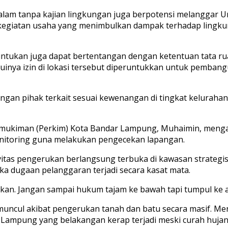
g alam tanpa kajian lingkungan juga berpotensi melangga
kegiatan usaha yang menimbulkan dampak terhadap lingkun
runtukan juga dapat bertentangan dengan ketentuan tata r
ahuinya izin di lokasi tersebut diperuntukkan untuk pemb
engan pihak terkait sesuai kewenangan di tingkat kelurahan
mukiman (Perkim) Kota Bandar Lampung, Muhaimin, mengak
nitoring guna melakukan pengecekan lapangan.
itas pengerukan berlangsung terbuka di kawasan strategi
ika dugaan pelanggaran terjadi secara kasat mata.
tikan. Jangan sampai hukum tajam ke bawah tapi tumpul ke a
uncul akibat pengerukan tanah dan batu secara masif. Me
Lampung yang belakangan kerap terjadi meski curah hujan ti