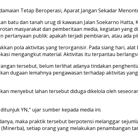
edamaian Tetap Beroperasi, Aparat Jangan Sekadar Menont
 batu dan tanah urug di kawasan Jalan Soekarno Hatta, 
rotan masyarakat dan pemberitaan media, kegiatan yang di
an pertanyaan publik: apakah terjadi pembiaran, atau ada 
kkan pola aktivitas yang terorganisir. Pada siang hari, ala
asi mengangkut material. Aktivitas itu terpantau berlangsun
terangan tersebut, belum terlihat adanya tindakan penghe
culkan dugaan lemahnya pengawasan terhadap aktivitas ya
an menyebut lahan tersebut diduga dikelola oleh seseorang
ditunjuk YN,” ujar sumber kepada media ini.
 adanya, maka praktik tersebut berpotensi melanggar seju
Minerba), setiap orang yang melakukan penambangan tanpa