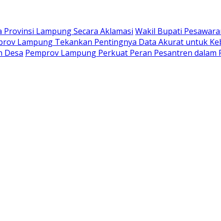
na Provinsi Lampung Secara Aklamasi
Wakil Bupati Pesawara
prov Lampung Tekankan Pentingnya Data Akurat untuk Keb
n Desa
Pemprov Lampung Perkuat Peran Pesantren dala