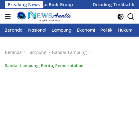
Langsung
Dituding Terlibat Mafia Aset, Sekdaprov Lampung Buka Fakt
Breaking News
ke
konten
Beranda
Nasional
Lampung
Ekonomi
Politik
Hukum
Beranda
Lampung
Bandar Lampung
Bandar Lampung
,
Berita
,
Pemerintahan