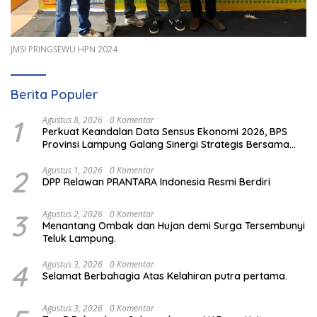
JMSI PRINGSEWU HPN 2024
Berita Populer
1
Agustus 8, 2026
0 Komentar
Perkuat Keandalan Data Sensus Ekonomi 2026, BPS
Provinsi Lampung Galang Sinergi Strategis Bersama
Sungai Budi Group
2
Agustus 1, 2026
0 Komentar
DPP Relawan PRANTARA Indonesia Resmi Berdiri
3
Agustus 2, 2026
0 Komentar
Menantang Ombak dan Hujan demi Surga Tersembunyi
Teluk Lampung.
4
Agustus 3, 2026
0 Komentar
Selamat Berbahagia Atas Kelahiran putra pertama.
Agustus 3, 2026
0 Komentar