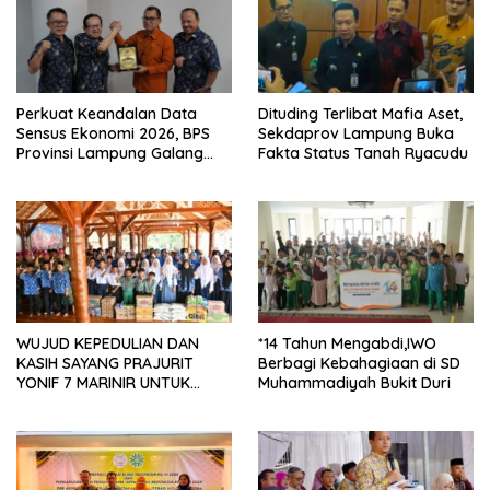
Dituding Terlibat Mafia Aset,
Perkuat Keandalan Data
Sekdaprov Lampung Buka
Sensus Ekonomi 2026, BPS
Fakta Status Tanah Ryacudu
Provinsi Lampung Galang
Sinergi Strategis Bersama
Sungai Budi Group
WUJUD KEPEDULIAN DAN
*14 Tahun Mengabdi,IWO
KASIH SAYANG PRAJURIT
Berbagi Kebahagiaan di SD
YONIF 7 MARINIR UNTUK
Muhammadiyah Bukit Duri
ANAK-ANAK PONDOK
PESANTREN NURUL HUDA