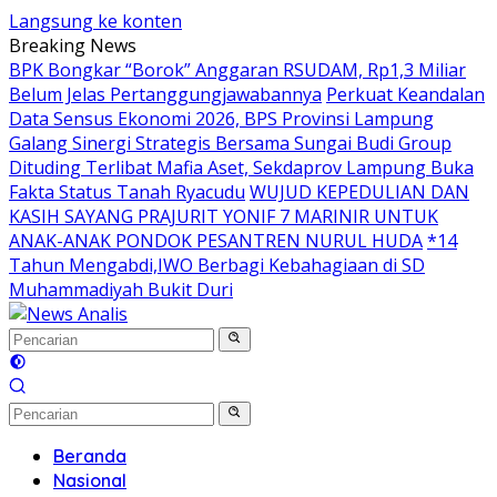
Langsung ke konten
Breaking News
BPK Bongkar “Borok” Anggaran RSUDAM, Rp1,3 Miliar
Belum Jelas Pertanggungjawabannya
Perkuat Keandalan
Data Sensus Ekonomi 2026, BPS Provinsi Lampung
Galang Sinergi Strategis Bersama Sungai Budi Group
Dituding Terlibat Mafia Aset, Sekdaprov Lampung Buka
Fakta Status Tanah Ryacudu
WUJUD KEPEDULIAN DAN
KASIH SAYANG PRAJURIT YONIF 7 MARINIR UNTUK
ANAK-ANAK PONDOK PESANTREN NURUL HUDA
*14
Tahun Mengabdi,IWO Berbagi Kebahagiaan di SD
Muhammadiyah Bukit Duri
Beranda
Nasional