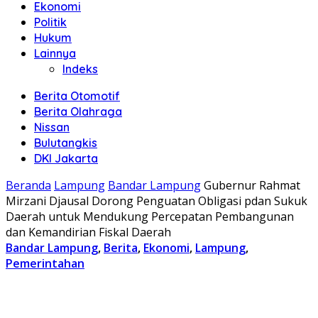
Ekonomi
Politik
Hukum
Lainnya
Indeks
Berita Otomotif
Berita Olahraga
Nissan
Bulutangkis
DKI Jakarta
Beranda
Lampung
Bandar Lampung
Gubernur Rahmat
Mirzani Djausal Dorong Penguatan Obligasi pdan Sukuk
Daerah untuk Mendukung Percepatan Pembangunan
dan Kemandirian Fiskal Daerah
Bandar Lampung
,
Berita
,
Ekonomi
,
Lampung
,
Pemerintahan