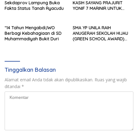
Sekdaprov Lampung Buka
KASIH SAYANG PRAJURIT
Fakta Status Tanah Ryacudu
YONIF 7 MARINIR UNTUK
ANAK-ANAK PONDOK
PESANTREN NURUL HUDA
*14 Tahun Mengabdi,IWO
SMA YP UNILA RAIH
Berbagi Kebahagiaan di SD
ANUGERAH SEKOLAH HIJAU
Muhammadiyah Bukit Duri
(GREEN SCHOOL AWARD)
2026 DARI APPeL HIJAU
INDONESIA
Tinggalkan Balasan
Alamat email Anda tidak akan dipublikasikan.
Ruas yang wajib
ditandai
*