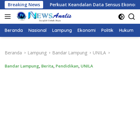
Langsung
erkuat Keandalan Data Sensus Ekonomi 2026, BPS Provinsi Lamp
Breaking News
ke
konten
Beranda
Nasional
Lampung
Ekonomi
Politik
Hukum
Beranda
Lampung
Bandar Lampung
UNILA
Bandar Lampung
,
Berita
,
Pendidikan
,
UNILA