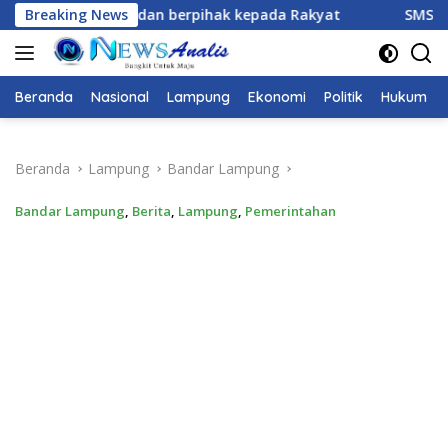
Langsung
ihak kepada Rakyat
Breaking News
SMSI Lampung Kunjungi Taman Purb
ke
konten
Beranda
Nasional
Lampung
Ekonomi
Politik
Hukum
Beranda
Lampung
Bandar Lampung
Bandar Lampung
,
Berita
,
Lampung
,
Pemerintahan