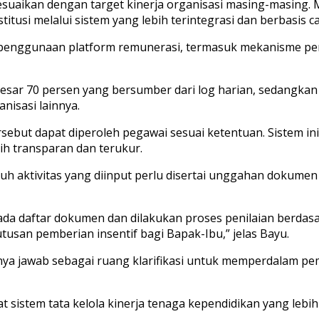
sesuaikan dengan target kinerja organisasi masing-masing.
itusi melalui sistem yang lebih terintegrasi dan berbasis 
 penggunaan platform remunerasi, termasuk mekanisme pen
besar 70 persen yang bersumber dari log harian, sedangkan 
anisasi lainnya.
ebut dapat diperoleh pegawai sesuai ketentuan. Sistem ini ju
h transparan dan terukur.
ruh aktivitas yang diinput perlu disertai unggahan dokumen
a daftar dokumen dan dilakukan proses penilaian berdasarka
tusan pemberian insentif bagi Bapak-Ibu,” jelas Bayu.
tanya jawab sebagai ruang klarifikasi untuk memperdalam 
t sistem tata kelola kinerja tenaga kependidikan yang lebih 