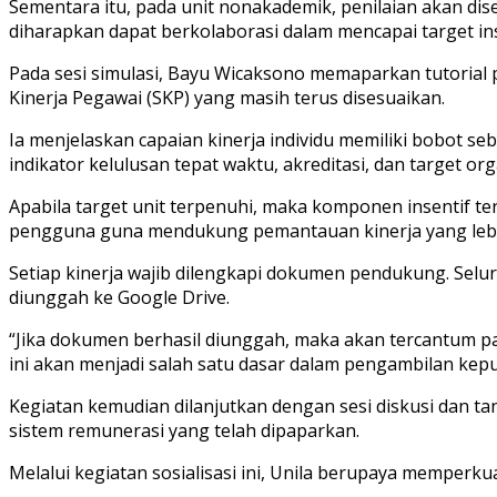
Sementara itu, pada unit nonakademik, penilaian akan di
diharapkan dapat berkolaborasi dalam mencapai target inst
Pada sesi simulasi, Bayu Wicaksono memaparkan tutorial
Kinerja Pegawai (SKP) yang masih terus disesuaikan.
Ia menjelaskan capaian kinerja individu memiliki bobot se
indikator kelulusan tepat waktu, akreditasi, dan target org
Apabila target unit terpenuhi, maka komponen insentif ters
pengguna guna mendukung pemantauan kinerja yang lebi
Setiap kinerja wajib dilengkapi dokumen pendukung. Selu
diunggah ke Google Drive.
“Jika dokumen berhasil diunggah, maka akan tercantum pad
ini akan menjadi salah satu dasar dalam pengambilan kepu
Kegiatan kemudian dilanjutkan dengan sesi diskusi dan 
sistem remunerasi yang telah dipaparkan.
Melalui kegiatan sosialisasi ini, Unila berupaya memperkua