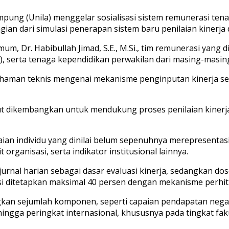
ung (Unila) menggelar sosialisasi sistem remunerasi tenaga
bagian dari simulasi penerapan sistem baru penilaian kinerj
, Dr. Habibullah Jimad, S.E., M.Si., tim remunerasi yang diw
), serta tenaga kependidikan perwakilan dari masing-masing
haman teknis mengenai mekanisme penginputan kinerja sek
t dikembangkan untuk mendukung proses penilaian kinerja y
aian individu yang dinilai belum sepenuhnya merepresentasi
rganisasi, serta indikator institusional lainnya.
i jurnal harian sebagai dasar evaluasi kinerja, sedangkan 
asi ditetapkan maksimal 40 persen dengan mekanisme perhitu
kan sejumlah komponen, seperti capaian pendapatan negara
 hingga peringkat internasional, khususnya pada tingkat fa