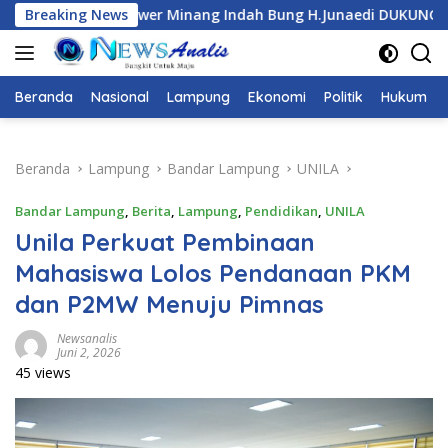
Langsung
nang Indah Bung H.Junaedi DUKUNG Ketua Karang Taruna Prov
Breaking News
ke
konten
Beranda
Nasional
Lampung
Ekonomi
Politik
Hukum
Beranda
Lampung
Bandar Lampung
UNILA
Bandar Lampung
,
Berita
,
Lampung
,
Pendidikan
,
UNILA
Unila Perkuat Pembinaan
Mahasiswa Lolos Pendanaan PKM
dan P2MW Menuju Pimnas
Newsanalis
Juni 2, 2026
45 views