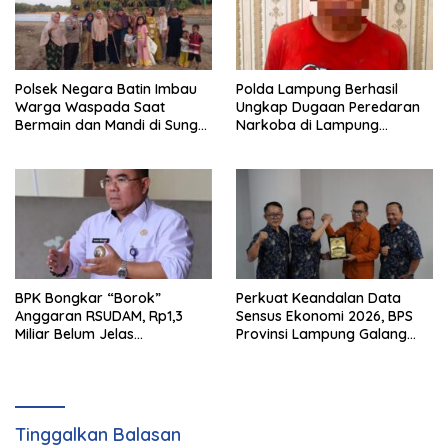
Polsek Negara Batin Imbau
Polda Lampung Berhasil
Warga Waspada Saat
Ungkap Dugaan Peredaran
Bermain dan Mandi di Sungai
Narkoba di Lampung
Karta Jaya
Tengah, Empat Terduga
Pelaku Diamankan
BPK Bongkar “Borok”
Perkuat Keandalan Data
Anggaran RSUDAM, Rp1,3
Sensus Ekonomi 2026, BPS
Miliar Belum Jelas
Provinsi Lampung Galang
Pertanggungjawabannya
Sinergi Strategis Bersama
Sungai Budi Group
Tinggalkan Balasan