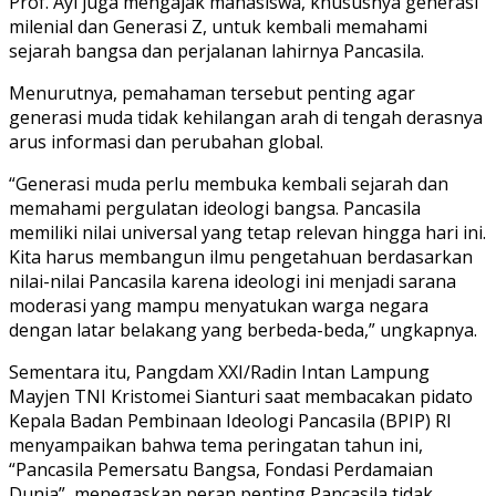
Prof. Ayi juga mengajak mahasiswa, khususnya generasi
milenial dan Generasi Z, untuk kembali memahami
sejarah bangsa dan perjalanan lahirnya Pancasila.
Menurutnya, pemahaman tersebut penting agar
generasi muda tidak kehilangan arah di tengah derasnya
arus informasi dan perubahan global.
“Generasi muda perlu membuka kembali sejarah dan
memahami pergulatan ideologi bangsa. Pancasila
memiliki nilai universal yang tetap relevan hingga hari ini.
Kita harus membangun ilmu pengetahuan berdasarkan
nilai-nilai Pancasila karena ideologi ini menjadi sarana
moderasi yang mampu menyatukan warga negara
dengan latar belakang yang berbeda-beda,” ungkapnya.
Sementara itu, Pangdam XXI/Radin Intan Lampung
Mayjen TNI Kristomei Sianturi saat membacakan pidato
Kepala Badan Pembinaan Ideologi Pancasila (BPIP) RI
menyampaikan bahwa tema peringatan tahun ini,
“Pancasila Pemersatu Bangsa, Fondasi Perdamaian
Dunia”, menegaskan peran penting Pancasila tidak