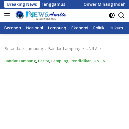
Langsung
si TBC di Tanggamus
Breaking News
Onwer Minang Indah Bung H.Juna
ke
konten
Beranda
Nasional
Lampung
Ekonomi
Politik
Hukum
Beranda
Lampung
Bandar Lampung
UNILA
Bandar Lampung
,
Berita
,
Lampung
,
Pendidikan
,
UNILA