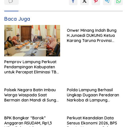
Baca Juga
Onwer Minang Indah Bung
H.Junaedi DUKUNG Ketua
Karang Taruna Provinsi
Lampung Yang Baru
Pemprov Lampung Perkuat
Pendampingan Kabupaten
untuk Percepat Eliminasi TBC
di Tanggamus
Polsek Negara Batin Imbau
Polda Lampung Berhasil
Warga Waspada Saat
Ungkap Dugaan Peredaran
Bermain dan Mandi di Sungai
Narkoba di Lampung
Karta Jaya
Tengah, Empat Terduga
Pelaku Diamankan
BPK Bongkar “Borok”
Perkuat Keandalan Data
Anggaran RSUDAM, Rp1,3
Sensus Ekonomi 2026, BPS