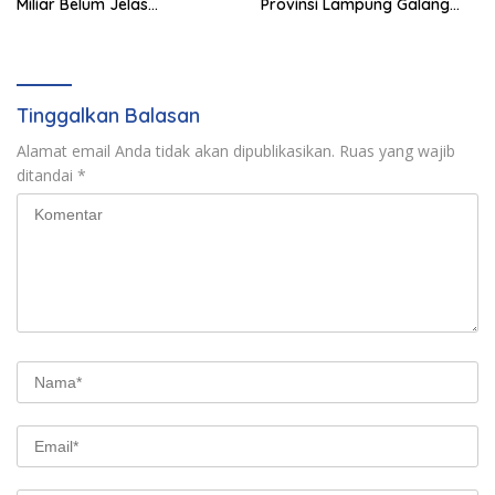
Miliar Belum Jelas
Provinsi Lampung Galang
Pertanggungjawabannya
Sinergi Strategis Bersama
Sungai Budi Group
Tinggalkan Balasan
Alamat email Anda tidak akan dipublikasikan.
Ruas yang wajib
ditandai
*