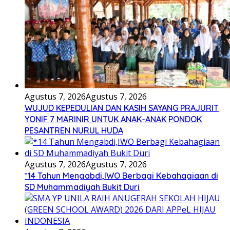
Agustus 7, 2026
Agustus 7, 2026
WUJUD KEPEDULIAN DAN KASIH SAYANG PRAJURIT
YONIF 7 MARINIR UNTUK ANAK-ANAK PONDOK
PESANTREN NURUL HUDA
Agustus 7, 2026
Agustus 7, 2026
*14 Tahun Mengabdi,IWO Berbagi Kebahagiaan di
SD Muhammadiyah Bukit Duri