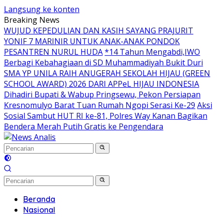
Langsung ke konten
Breaking News
WUJUD KEPEDULIAN DAN KASIH SAYANG PRAJURIT
YONIF 7 MARINIR UNTUK ANAK-ANAK PONDOK
PESANTREN NURUL HUDA
*14 Tahun Mengabdi,IWO
Berbagi Kebahagiaan di SD Muhammadiyah Bukit Duri
SMA YP UNILA RAIH ANUGERAH SEKOLAH HIJAU (GREEN
SCHOOL AWARD) 2026 DARI APPeL HIJAU INDONESIA
Dihadiri Bupati & Wabup Pringsewu, Pekon Persiapan
Kresnomulyo Barat Tuan Rumah Ngopi Serasi Ke-29
Aksi
Sosial Sambut HUT RI ke-81, Polres Way Kanan Bagikan
Bendera Merah Putih Gratis ke Pengendara
Beranda
Nasional