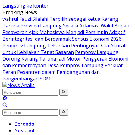
Langsung ke konten
Breaking News
wahrul Fauzi Silalahi Terpilih sebagai ketua Karang
Taruna Provinsi Lampung Secara Aklamasi
Wakil Bupati
Pesawaran Ajak Mahasiswa Menjadi Pemimpin Adaptif,
Berintegritas, dan Berdampak
Sensus Ekonomi 2026,
Pemprov Lampung Tekankan Pentingnya Data Akurat
untuk Kebijakan Tepat Sasaran
Pemprov Lampung
Dorong Karang Taruna Jadi Motor Penggerak Ekonomi
dan Pemberdayaan Desa
Pemprov Lampung Perkuat
Peran Pesantren dalam Pembangunan dan
Pengembangan SDM
Beranda
Nasional