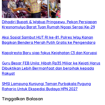
Dihadiri Bupati & Wabup Pringsewu, Pekon Persiapan
Kresnomulyo Barat Tuan Rumah Ngopi Serasi Ke-29
Aksi Sosial Sambut HUT RI ke-81, Polres Way Kanan
Bagikan Bendera Merah Putih Gratis ke Pengendara
Kapolresta Baru siap fokus Kejahatan C3 dan Korupsi
Guru Besar FEB Unila: Hibah Rp35 Miliar ke Kejati Harus
Dibuktikan Lebih Bermanfaat dan berpihak kepada
Rakyat
SMSI Lampung Kunjungi Taman Purbakala Pugung
Raharjo Untuk Ekspedisi Budaya HPN 2027
Tinggalkan Balasan