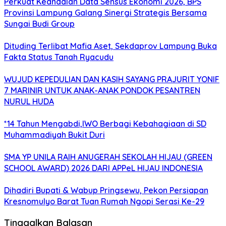
Perkuat Keandalan Data Sensus Ekonomi 2026, BPS
Provinsi Lampung Galang Sinergi Strategis Bersama
Sungai Budi Group
Dituding Terlibat Mafia Aset, Sekdaprov Lampung Buka
Fakta Status Tanah Ryacudu
WUJUD KEPEDULIAN DAN KASIH SAYANG PRAJURIT YONIF
7 MARINIR UNTUK ANAK-ANAK PONDOK PESANTREN
NURUL HUDA
*14 Tahun Mengabdi,IWO Berbagi Kebahagiaan di SD
Muhammadiyah Bukit Duri
SMA YP UNILA RAIH ANUGERAH SEKOLAH HIJAU (GREEN
SCHOOL AWARD) 2026 DARI APPeL HIJAU INDONESIA
Dihadiri Bupati & Wabup Pringsewu, Pekon Persiapan
Kresnomulyo Barat Tuan Rumah Ngopi Serasi Ke-29
Tinggalkan Balasan