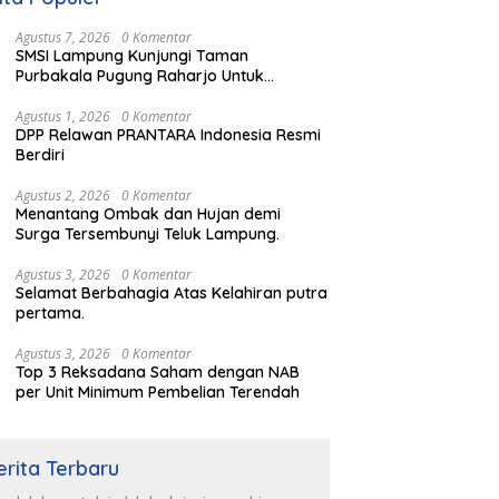
Agustus 7, 2026
0 Komentar
SMSI Lampung Kunjungi Taman
Purbakala Pugung Raharjo Untuk
Ekspedisi Budaya HPN 2027
Agustus 1, 2026
0 Komentar
DPP Relawan PRANTARA Indonesia Resmi
Berdiri
Agustus 2, 2026
0 Komentar
Menantang Ombak dan Hujan demi
Surga Tersembunyi Teluk Lampung.
Agustus 3, 2026
0 Komentar
Selamat Berbahagia Atas Kelahiran putra
pertama.
Agustus 3, 2026
0 Komentar
Top 3 Reksadana Saham dengan NAB
per Unit Minimum Pembelian Terendah
erita Terbaru