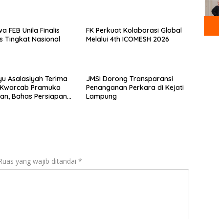
a FEB Unila Finalis
FK Perkuat Kolaborasi Global
s Tingkat Nasional
Melalui 4th ICOMESH 2026
yu Asalasiyah Terima
JMSI Dorong Transparansi
i Kwarcab Pramuka
Penanganan Perkara di Kejati
an, Bahas Persiapan
Lampung
II Hingga
gaan Pancawarsa
Ruas yang wajib ditandai
*