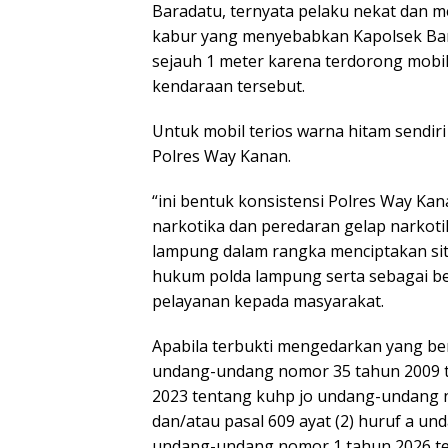
Baradatu, ternyata pelaku nekat dan 
kabur yang menyebabkan Kapolsek Bara
sejauh 1 meter karena terdorong mobil
kendaraan tersebut.
Untuk mobil terios warna hitam sendiri
Polres Way Kanan.
“ini bentuk konsistensi Polres Way K
narkotika dan peredaran gelap narkot
lampung dalam rangka menciptakan sit
hukum polda lampung serta sebagai b
pelayanan kepada masyarakat.
Apabila terbukti mengedarkan yang ber
undang-undang nomor 35 tahun 2009 t
2023 tentang kuhp jo undang-undang n
dan/atau pasal 609 ayat (2) huruf a u
undang-undang nomor 1 tahun 2026 t