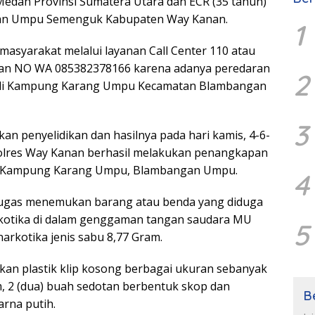
 Medan Provinsi Sumatera Utara dan ECR (35 tahun)
an Umpu Semenguk Kabupaten Way Kanan.
1
 masyarakat melalui layanan Call Center 110 atau
gan NO WA 085382378166 karena adanya peredaran
2
bu di Kampung Karang Umpu Kecamatan Blambangan
3
an penyelidikan dan hasilnya pada hari kamis, 4-6-
Polres Way Kanan berhasil melakukan penangkapan
U di Kampung Karang Umpu, Blambangan Umpu.
4
etugas menemukan barang atau benda yang diduga
rkotika di dalam genggaman tangan saudara MU
5
arkotika jenis sabu 8,77 Gram.
an plastik klip kosong berbagai ukuran sebanyak
m, 2 (dua) buah sedotan berbentuk skop dan
B
rna putih.