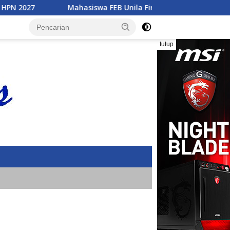
Mahasiswa FEB Unila Finalis Pilmapres Tingkat Nasional 202
tutup