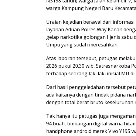
NS (38 tahun) warga Jalan Kelambir V,
warga Kampung Negeri Baru Kecamat
Uraian kejadian berawal dari informasi
layanan Aduan Polres Way Kanan den
gelap narkotika golongan I jenis sa
Umpu yang sudah meresahkan.
Atas laporan tersebut, petugas melakuk
2026 pukul 20.30 wib, Satresnarkoba 
terhadap seorang laki laki inisial M
Dari hasil penggeledahan tersebut p
ada kaitanya dengan tindak pidana na
dengan total berat bruto keseluruhan n
Tak hanya itu petugas juga mengamank
94 buah, timbangan digital warna hita
handphone android merek Vivo Y19S wa