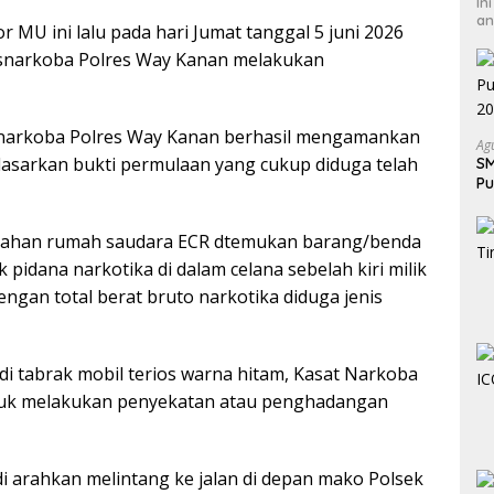
In
an
 MU ini lalu pada hari Jumat tanggal 5 juni 2026
resnarkoba Polres Way Kanan melakukan
resnarkoba Polres Way Kanan berhasil mengamankan
Ag
dasarkan bukti permulaan yang cukup diduga telah
SM
Pu
H
edahan rumah saudara ECR dtemukan barang/benda
pidana narkotika di dalam celana sebelah kiri milik
ngan total berat bruto narkotika diduga jenis
 di tabrak mobil terios warna hitam, Kasat Narkoba
tuk melakukan penyekatan atau penghadangan
di arahkan melintang ke jalan di depan mako Polsek