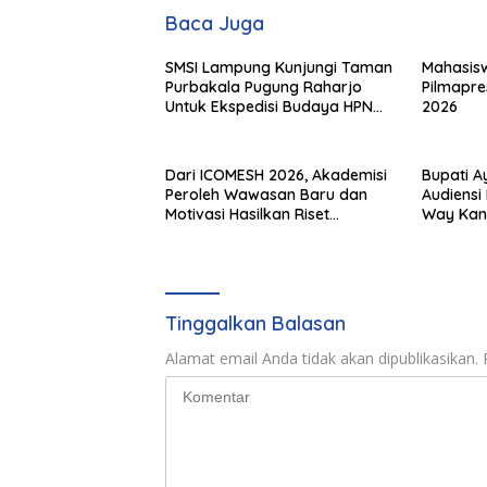
Baca Juga
SMSI Lampung Kunjungi Taman
Mahasisw
Purbakala Pugung Raharjo
Pilmapre
Untuk Ekspedisi Budaya HPN
2026
2027
Dari ICOMESH 2026, Akademisi
Bupati A
Peroleh Wawasan Baru dan
Audiens
Motivasi Hasilkan Riset
Way Kan
Berdampak
Jamnas X
Penghar
Tinggalkan Balasan
Alamat email Anda tidak akan dipublikasikan.