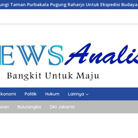
akala Pugung Raharjo Untuk Ekspedisi Budaya HPN 2027
Ekonomi
Politik
Hukum
Lainnya
ssan
Bulutangkis
DKI Jakarta