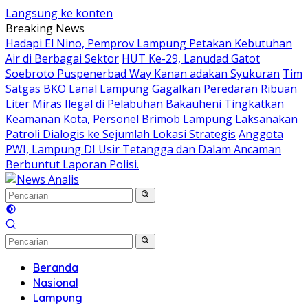
Langsung ke konten
Breaking News
Hadapi El Nino, Pemprov Lampung Petakan Kebutuhan
Air di Berbagai Sektor
HUT Ke-29, Lanudad Gatot
Soebroto Puspenerbad Way Kanan adakan Syukuran
Tim
Satgas BKO Lanal Lampung Gagalkan Peredaran Ribuan
Liter Miras Ilegal di Pelabuhan Bakauheni
Tingkatkan
Keamanan Kota, Personel Brimob Lampung Laksanakan
Patroli Dialogis ke Sejumlah Lokasi Strategis
Anggota
PWI, Lampung DI Usir Tetangga dan Dalam Ancaman
Berbuntut Laporan Polisi.
Beranda
Nasional
Lampung