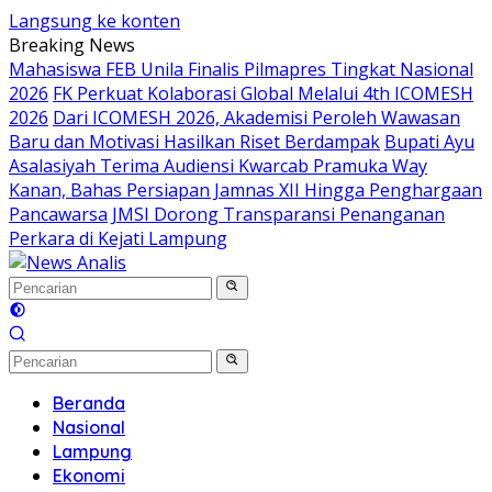
Langsung ke konten
Breaking News
Mahasiswa FEB Unila Finalis Pilmapres Tingkat Nasional
2026
FK Perkuat Kolaborasi Global Melalui 4th ICOMESH
2026
Dari ICOMESH 2026, Akademisi Peroleh Wawasan
Baru dan Motivasi Hasilkan Riset Berdampak
Bupati Ayu
Asalasiyah Terima Audiensi Kwarcab Pramuka Way
Kanan, Bahas Persiapan Jamnas XII Hingga Penghargaan
Pancawarsa
JMSI Dorong Transparansi Penanganan
Perkara di Kejati Lampung
Beranda
Nasional
Lampung
Ekonomi