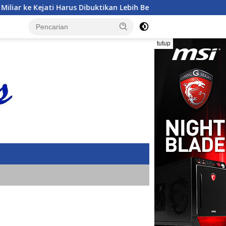
s Dibuktikan Lebih Bermanfaat dan berpihak kepada Rakyat
tutup