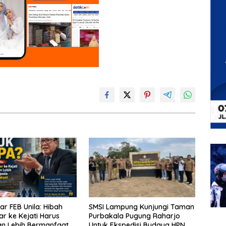
ar FEB Unila: Hibah
SMSI Lampung Kunjungi Taman
ar ke Kejati Harus
Purbakala Pugung Raharjo
an Lebih Bermanfaat
Untuk Ekspedisi Budaya HPN