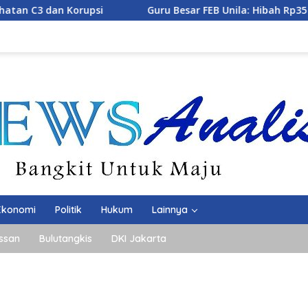
Guru Besar FEB Unila: Hibah Rp35 Miliar ke Kejati Haru
Ekonomi
Politik
Hukum
Lainnya
ssan
Bulutangkis
DKI Jakarta