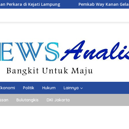
Pemkab Way Kanan Gelar Rapat Pemantapan Rangkaian Ke
Ekonomi
Politik
Hukum
Lainnya
ssan
Bulutangkis
DKI Jakarta