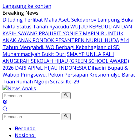
Langsung ke konten
Breaking News
Dituding Terlibat Mafia Aset, Sekdaprov Lampung Buka
Fakta Status Tanah Ryacudu
WUJUD KEPEDULIAN DAN
KASIH SAYANG PRAJURIT YONIF 7 MARINIR UNTUK
ANAK-ANAK PONDOK PESANTREN NURUL HUDA
*14
Tahun Mengabdi,IWO Berbagi Kebahagiaan di SD
Muhammadiyah Bukit Duri
SMA YP UNILA RAIH
ANUGERAH SEKOLAH HIJAU (GREEN SCHOOL AWARD)
2026 DARI APPeL HIJAU INDONESIA
Dihadiri Bupati &
Wabup Pringsewu, Pekon Persiapan Kresnomulyo Barat
Tuan Rumah Ngopi Serasi Ke-29
Beranda
Nasional