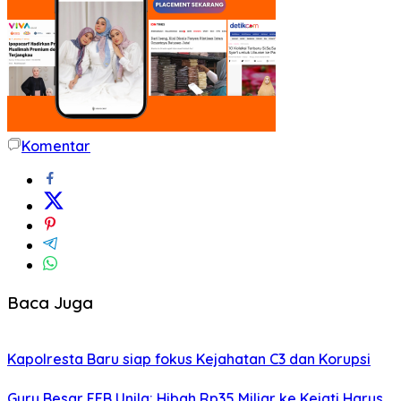
Komentar
Baca Juga
Kapolresta Baru siap fokus Kejahatan C3 dan Korupsi
Guru Besar FEB Unila: Hibah Rp35 Miliar ke Kejati Harus