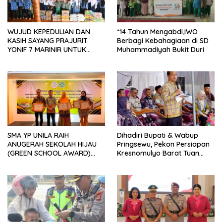
WUJUD KEPEDULIAN DAN
*14 Tahun Mengabdi,IWO
KASIH SAYANG PRAJURIT
Berbagi Kebahagiaan di SD
YONIF 7 MARINIR UNTUK
Muhammadiyah Bukit Duri
ANAK-ANAK PONDOK
PESANTREN NURUL HUDA
SMA YP UNILA RAIH
Dihadiri Bupati & Wabup
ANUGERAH SEKOLAH HIJAU
Pringsewu, Pekon Persiapan
(GREEN SCHOOL AWARD)
Kresnomulyo Barat Tuan
2026 DARI APPeL HIJAU
Rumah Ngopi Serasi Ke-29
INDONESIA