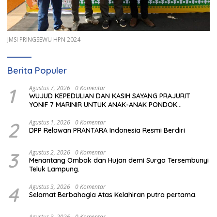
JMSI PRINGSEWU HPN 2024
Berita Populer
1
Agustus 7, 2026
0 Komentar
WUJUD KEPEDULIAN DAN KASIH SAYANG PRAJURIT
YONIF 7 MARINIR UNTUK ANAK-ANAK PONDOK
PESANTREN NURUL HUDA
2
Agustus 1, 2026
0 Komentar
DPP Relawan PRANTARA Indonesia Resmi Berdiri
3
Agustus 2, 2026
0 Komentar
Menantang Ombak dan Hujan demi Surga Tersembunyi
Teluk Lampung.
4
Agustus 3, 2026
0 Komentar
Selamat Berbahagia Atas Kelahiran putra pertama.
Agustus 3, 2026
0 Komentar