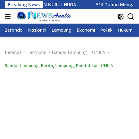
Langsung
DA
Breaking News
*14 Tahun Mengabdi,IWO Berbagi Kebahagiaan di 
ke
konten
Beranda
Nasional
Lampung
Ekonomi
Politik
Hukum
Beranda
Lampung
Bandar Lampung
UNILA
Bandar Lampung
,
Berita
,
Lampung
,
Pendidikan
,
UNILA