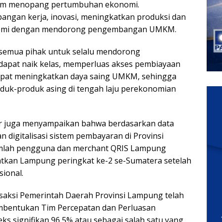
alam menopang pertumbuhan ekonomi.
angan kerja, inovasi, meningkatkan produksi dan
onomi dengan mendorong pengembangan UMKM.
semua pihak untuk selalu mendorong
apat naik kelas, memperluas akses pembiayaan
dapat meningkatkan daya saing UMKM, sehingga
roduk-produk asing di tengah laju perekonomian
nur juga menyampaikan bahwa berdasarkan data
 digitalisasi sistem pembayaran di Provinsi
mlah pengguna dan merchant QRIS Lampung
atkan Lampung peringkat ke-2 se-Sumatera setelah
sional.
ransaksi Pemerintah Daerah Provinsi Lampung telah
embentukan Tim Percepatan dan Perluasan
eks signifikan 96,5% atau sebagai salah satu yang