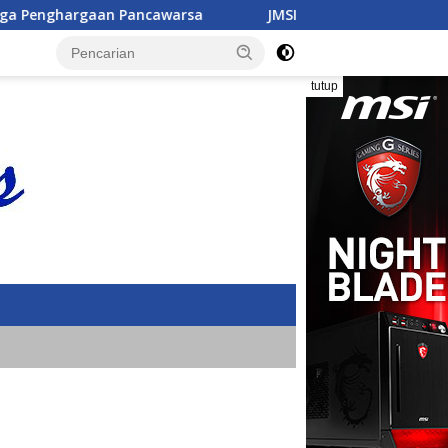
sa
JMSI Dorong Transparansi Penanganan Perkara di K
tutup