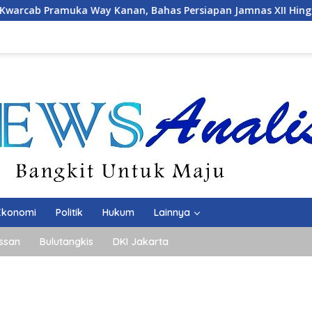
an, Bahas Persiapan Jamnas XII Hingga Penghargaan Pancawar
Ekonomi
Politik
Hukum
Lainnya
ssan
Bulutangkis
DKI Jakarta