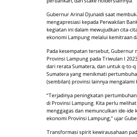
perbankan, dan stake holderslainnya.
Gubernur Arinal Djunaidi saat membuk
mengapresiasi kepada Perwakilan Bank
kegiatan ini dalam mewujudkan cita-ci
ekonomi Lampung melalui kemitraan d
Pada kesempatan tersebut, Gubernu
Provinsi Lampung pada Triwulan I 2023 
dari rerata Sumatera, dan untuk q-to-
Sumatera yang menikmati pertumbuhan
(sembilan) provinsi lainnya mengalami
“Terjadinya peningkatan pertumbuhan 
di Provinsi Lampung. Kita perlu meliha
menggagas dan memunculkan ide-ide 
ekonomi Provinsi Lampung,” ujar Gube
Transformasi spirit kewirausahaan p