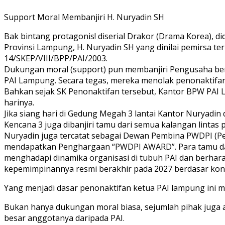
Support Moral Membanjiri H. Nuryadin SH
Bak bintang protagonis! diserial Drakor (Drama Korea), 
Provinsi Lampung, H. Nuryadin SH yang dinilai pemirsa ter
14/SKEP/VIII/BPP/PAI/2003.
Dukungan moral (support) pun membanjiri Pengusaha berj
PAI Lampung. Secara tegas, mereka menolak penonaktifa
Bahkan sejak SK Penonaktifan tersebut, Kantor BPW PAI L
harinya.
Jika siang hari di Gedung Megah 3 lantai Kantor Nuryad
Kencana 3 juga dibanjiri tamu dari semua kalangan lintas 
Nuryadin juga tercatat sebagai Dewan Pembina PWDPI (P
mendapatkan Penghargaan “PWDPI AWARD”. Para tamu dat
menghadapi dinamika organisasi di tubuh PAI dan berhar
kepemimpinannya resmi berakhir pada 2027 berdasar kons
Yang menjadi dasar penonaktifan ketua PAI lampung ini ma
Bukan hanya dukungan moral biasa, sejumlah pihak juga a
besar anggotanya daripada PAI.