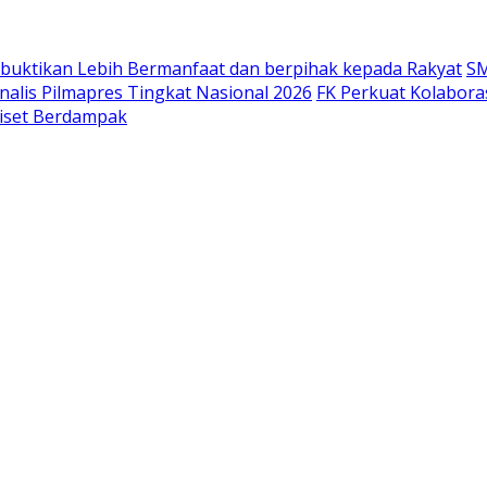
 Dibuktikan Lebih Bermanfaat dan berpihak kepada Rakyat
SM
nalis Pilmapres Tingkat Nasional 2026
FK Perkuat Kolabora
Riset Berdampak