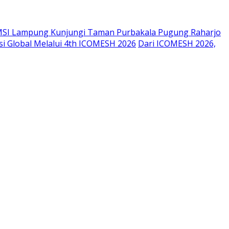
SI Lampung Kunjungi Taman Purbakala Pugung Raharjo
si Global Melalui 4th ICOMESH 2026
Dari ICOMESH 2026,