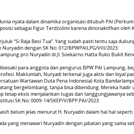
didunia nyata dalam dinamika organisasi ditubuh PAI (Perk
posisi sebagai Figur Terdzolimi karena dinonaktifkan oleh 
uluk “Si Raja Besi Tua”. Yang sudah pasti tentu saja du
n Nuryadin dengan SK No: 012/BPWPAILPG/VIII/2023.
ampung pro Nuryadin di Jl. Soekarno Hatta Ruko Bukit Ken
in disesaki para anggota dan pengurus BPW PAI Lampung, b
profesi. Maklumlah, Nuryadi terkenal juga aktiv dan loyal p
ersatuan Wartawan Duta Pena Indonesia) Kota Bandarlamp
ang bergelombang, tanpa bisa dibendung. Mereka hadir 
ap tetap eksis menjalankan tugas dan tanggungjawanya se
titusi SK No: 0009-14/SKEP/V/BPP.PAI/2023.
sih belum jelas menurut H. Nuryadin dalam hal hal seperti 
da yang menawari Nuryadin dengan jabatan yang sama sebag