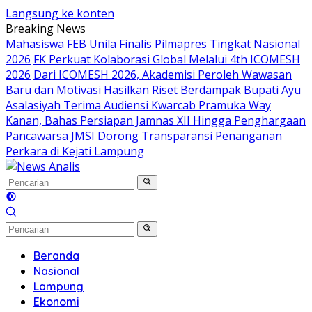
Langsung ke konten
Breaking News
Mahasiswa FEB Unila Finalis Pilmapres Tingkat Nasional
2026
FK Perkuat Kolaborasi Global Melalui 4th ICOMESH
2026
Dari ICOMESH 2026, Akademisi Peroleh Wawasan
Baru dan Motivasi Hasilkan Riset Berdampak
Bupati Ayu
Asalasiyah Terima Audiensi Kwarcab Pramuka Way
Kanan, Bahas Persiapan Jamnas XII Hingga Penghargaan
Pancawarsa
JMSI Dorong Transparansi Penanganan
Perkara di Kejati Lampung
Beranda
Nasional
Lampung
Ekonomi