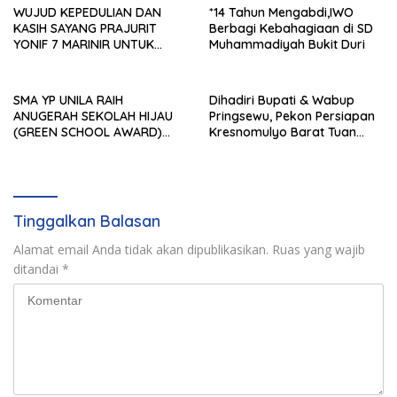
WUJUD KEPEDULIAN DAN
*14 Tahun Mengabdi,IWO
KASIH SAYANG PRAJURIT
Berbagi Kebahagiaan di SD
YONIF 7 MARINIR UNTUK
Muhammadiyah Bukit Duri
ANAK-ANAK PONDOK
PESANTREN NURUL HUDA
SMA YP UNILA RAIH
Dihadiri Bupati & Wabup
ANUGERAH SEKOLAH HIJAU
Pringsewu, Pekon Persiapan
(GREEN SCHOOL AWARD)
Kresnomulyo Barat Tuan
2026 DARI APPeL HIJAU
Rumah Ngopi Serasi Ke-29
INDONESIA
Tinggalkan Balasan
Alamat email Anda tidak akan dipublikasikan.
Ruas yang wajib
ditandai
*