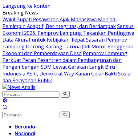
Langsung ke konten
Breaking News
Wakil Bupati Pesawaran Ajak Mahasiswa Menjadi
Pemimpin Adaptif, Berintegritas, dan Berdampak
Sensus
Ekonomi 2026, Pemprov Lampung Tekankan Pentingnya
Data Akurat untuk Kebijakan Tepat Sasaran
Pemprov
Lampung Dorong Karang Taruna Jadi Motor Penggerak
Ekonomi dan Pemberdayaan Desa
Pemprov Lampung
Perkuat Peran Pesantren dalam Pembangunan dan
Pengembangan SDM
Lewat Gerakan Langit Biru
Indonesia ASRI, Demokrat Way Kanan Gelar Bakti Sosial
dan Pelayanan Publik
Beranda
Nasional