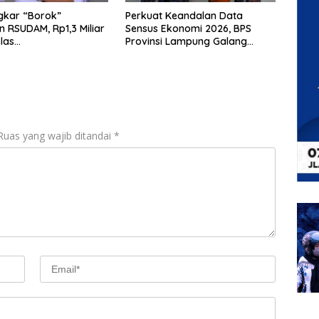
gkar “Borok”
Perkuat Keandalan Data
 RSUDAM, Rp1,3 Miliar
Sensus Ekonomi 2026, BPS
las
Provinsi Lampung Galang
gungjawabannya
Sinergi Strategis Bersama
Sungai Budi Group
Ruas yang wajib ditandai
*