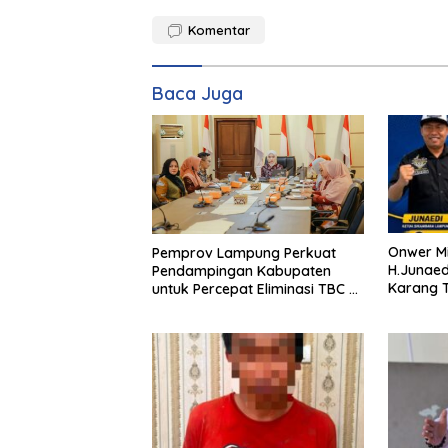
Komentar
Baca Juga
Onwer M
Pemprov Lampung Perkuat
H.Junaedi 
Pendampingan Kabupaten
Karang Taruna Provinsi
untuk Percepat Eliminasi TBC di
Lampung
Tanggamus