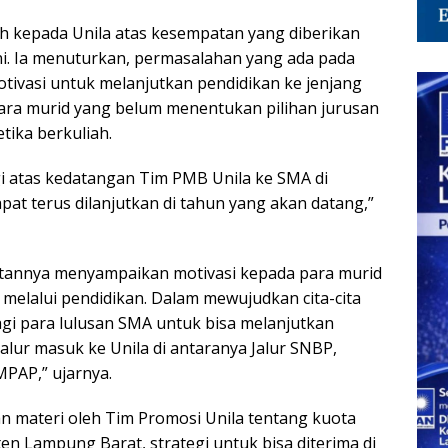
h kepada Unila atas kesempatan yang diberikan
ini. Ia menuturkan, permasalahan yang ada pada
tivasi untuk melanjutkan pendidikan ke jenjang
para murid yang belum menentukan pilihan jurusan
etika berkuliah.
i atas kedatangan Tim PMB Unila ke SMA di
pat terus dilanjutkan di tahun yang akan datang,”
butannya menyampaikan motivasi kepada para murid
lalui pendidikan. Dalam mewujudkan cita-cita
agi para lulusan SMA untuk bisa melanjutkan
jalur masuk ke Unila di antaranya Jalur SNBP,
MPAP,” ujarnya.
n materi oleh Tim Promosi Unila tentang kuota
n Lampung Barat, strategi untuk bisa diterima di