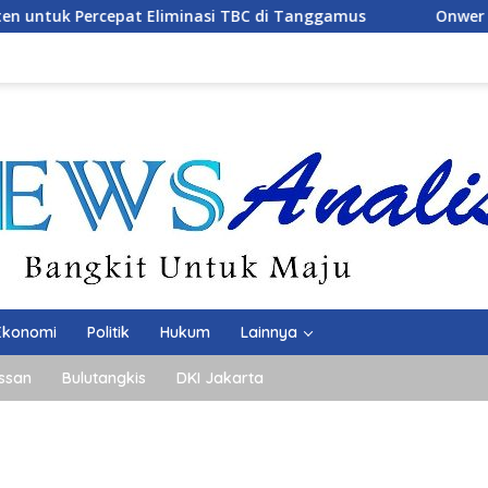
TBC di Tanggamus
Onwer Minang Indah Bung H.Junaedi
Ekonomi
Politik
Hukum
Lainnya
ssan
Bulutangkis
DKI Jakarta