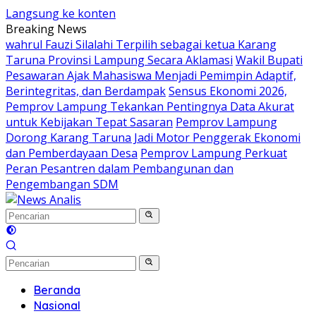
Langsung ke konten
Breaking News
wahrul Fauzi Silalahi Terpilih sebagai ketua Karang
Taruna Provinsi Lampung Secara Aklamasi
Wakil Bupati
Pesawaran Ajak Mahasiswa Menjadi Pemimpin Adaptif,
Berintegritas, dan Berdampak
Sensus Ekonomi 2026,
Pemprov Lampung Tekankan Pentingnya Data Akurat
untuk Kebijakan Tepat Sasaran
Pemprov Lampung
Dorong Karang Taruna Jadi Motor Penggerak Ekonomi
dan Pemberdayaan Desa
Pemprov Lampung Perkuat
Peran Pesantren dalam Pembangunan dan
Pengembangan SDM
Beranda
Nasional