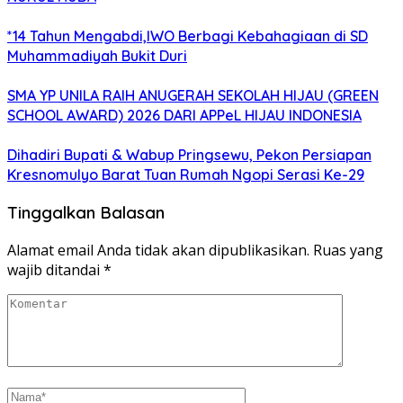
*14 Tahun Mengabdi,IWO Berbagi Kebahagiaan di SD
Muhammadiyah Bukit Duri
SMA YP UNILA RAIH ANUGERAH SEKOLAH HIJAU (GREEN
SCHOOL AWARD) 2026 DARI APPeL HIJAU INDONESIA
Dihadiri Bupati & Wabup Pringsewu, Pekon Persiapan
Kresnomulyo Barat Tuan Rumah Ngopi Serasi Ke-29
Tinggalkan Balasan
Alamat email Anda tidak akan dipublikasikan.
Ruas yang
wajib ditandai
*