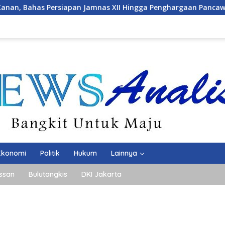
ingga Penghargaan Pancawarsa
JMSI Dorong Transparan
Ekonomi
Politik
Hukum
Lainnya
ssan
Bulutangkis
DKI Jakarta