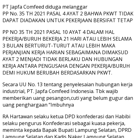
PT Japfa Comfeed diduga melanggar
PP No. 35 TH 2021 PASAL 4 AYAT 2 BAHWA PKWT TIDAK
DAPAT DIADAKAN UNTUK PEKERJAAN BERSIFAT TETAP
PP NO 35 TH 2021 PASAL 10 AYAT 4 DALAM HAL
PEKERJA/BURUH BEKERJA 21 HARI ATAU LEBIH SELAMA
3 BULAN BERTURUT-TURUT ATAU LEBIH MAKA
PERJANJIAN KERJA HARIAN SEBAGAIMANA DIMAKSUD
AYAT 2 MENJADI TIDAK BERLAKU DAN HUBUNGAN
KERJA ANTARA PENGUSAHA DENGAN PEKERJA/BURUH
DEMI HUKUM BERUBAH BERDASARKAN PKWT.
Secara UU No. 13 tentang penyelesaian hubungan kerja
industrial, PT. Japfa Comfeed Indonesia. Tbk wajib
memberikan uang pesangon,cuti yang belum gugur dan
uang penghargaan “Imbuhnya
RA Hartawan selaku ketua DPD konfederasi dan Habibi
selaku pengurus Konfederasi sebagai kuasa pekerja,
meminta kepada Bapak Bupati Lampung Selatan, DPRD
Lampung Selatan dan Kadis Naker Lampung Selatan