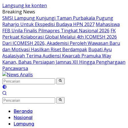
Langsung ke konten
Breaking News
SMSI Lampung Kunjungi Taman Purbakala Pugung
Raharjo Untuk Ekspedisi Budaya HPN 2027
Mahasiswa
FEB Unila Finalis Pilmapres Tingkat Nasional 2026
FK
Perkuat Kolaborasi Global Melalui 4th ICOMESH 2026
Dari ICOMESH 2026, Akademisi Peroleh Wawasan Baru
dan Motivasi Hasilkan Riset Berdampak
Bupati Ayu
Asalasiyah Terima Audiensi Kwarcab Pramuka Way
Kanan, Bahas Persiapan Jamnas XII Hingga Penghargaan
Pancawarsa
Beranda
Nasional
Lampung