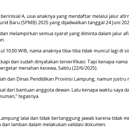
rinisial A, usai anaknya yang mendaftar melalui jalur afi
id Baru (SPMB) 2025 yang dijadwalkan tanggal 24 Juni 202
dan melampirkan semua syarat yang diminta dalam jalur afi
an.
l 10.00 WIB, nama anaknya tiba-tiba tidak muncul lagi di s
gkapi dan sudah dinyatakan terverifikasi. Tapi kenapa nama
 bergetar menahan kecewa, Sabtu (22/6/2025).
lah dan Dinas Pendidikan Provinsi Lampung, namun justr
sal dari bantuan anggota dewan. Lalu kenapa waktu saya daf
umuman,” tegasnya.
Lampung lalai dan tidak bertanggung jawab karena tidak me
n dan lamban dalam melakukan validasi dokumen.