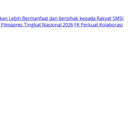
tikan Lebih Bermanfaat dan berpihak kepada Rakyat
SMSI
s Pilmapres Tingkat Nasional 2026
FK Perkuat Kolaborasi