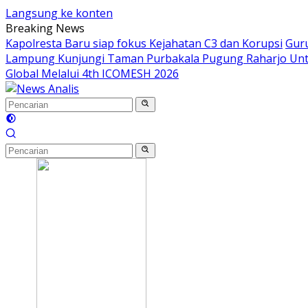
Langsung ke konten
Breaking News
Kapolresta Baru siap fokus Kejahatan C3 dan Korupsi
Guru
Lampung Kunjungi Taman Purbakala Pugung Raharjo Unt
Global Melalui 4th ICOMESH 2026