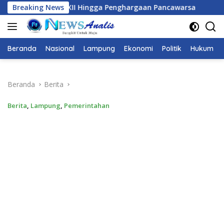
Langsung
ngga Penghargaan Pancawarsa
Breaking News
JMSI Dorong Transparans
ke
konten
Beranda
Nasional
Lampung
Ekonomi
Politik
Hukum
Beranda
Berita
Berita
,
Lampung
,
Pemerintahan