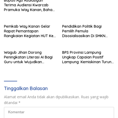
Bupati Ayu Asalasiyah
Terima Audiensi Kwarcab
Pramuka Way Kanan, Bahas
Persiapan Jamnas XII Hingga
Penghargaan Pancawarsa
Pemkab Way Kanan Gelar
Pendidikan Politik Bagi
Rapat Pemantapan
Pemilih Pemula
Rangkaian Kegiatan HUT Ke-
Disosialisasikan Di SMKN
81 RI Tahun 2026
Gading Rejo
Wagub Jihan Dorong
BPS Provinsi Lampung
Peningkatan Literasi AI Bagi
Ungkap Capaian Positif
Guru untuk Wujudkan
Lampung: Kemiskinan Turun,
Pendidikan Berkualitas
Inflasi Terkendali, Ekonomi
Terus Tumbuh
Tinggalkan Balasan
Alamat email Anda tidak akan dipublikasikan.
Ruas yang wajib
ditandai
*