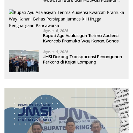
Wawasan Baru dan Motivasi Hasilkan
Riset Berdampak
Agustus 6, 2026
Bupati Ayu Asalasiyah Terima Audiensi
Kwarcab Pramuka Way Kanan, Bahas
Persiapan Jamnas XII Hingga
Penghargaan Pancawarsa
Agustus 5, 2026
JMSI Dorong Transparansi Penanganan
Perkara di Kejati Lampung