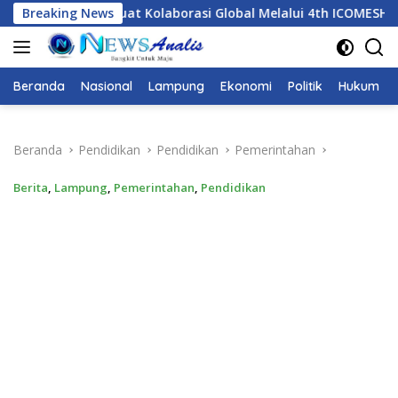
Langsung
t Kolaborasi Global Melalui 4th ICOMESH 2026
Breaking News
Dari ICO
ke
konten
Beranda
Nasional
Lampung
Ekonomi
Politik
Hukum
Beranda
Pendidikan
Pendidikan
Pemerintahan
Berita
,
Lampung
,
Pemerintahan
,
Pendidikan