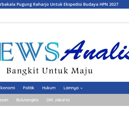
Ekspedisi Budaya HPN 2027
Mahasiswa FEB Unila Finali
Ekonomi
Politik
Hukum
Lainnya
ssan
Bulutangkis
DKI Jakarta