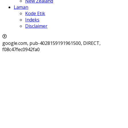
New Zealand
Laman
Kode Etik
Indeks
Disclaimer
google.com, pub-4028159191961500, DIRECT,
f08c47fec0942fa0